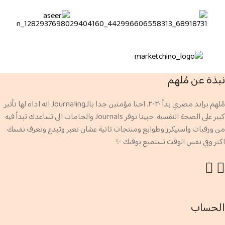
نبذة عن مُلهم
مُلهم براند مصري بدأ ۲۰۲۰. احنا مؤمنين جدا بالـJournaling انه اداه لها تأثير
كبير على الصحة النفسية. حبينا نوفر Journals والخامات الي تساعدك تبدأ فيه
من ورقيات واستيكرز وطوابع ومنتجات تانية عشان تعبر وتبدع وتعرف نفسك
اكتر وفي نفس الوقت تستمتع بوقتك ✨
الحساب