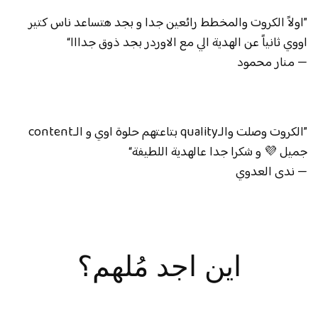
”اولاً الكروت والمخطط رائعين جدا و بجد هتساعد ناس كتير
اووي ثانياً عن الهدية الي مع الاوردر بجد ذوق جدااا“
— منار محمود
”الكروت وصلت والـquality بتاعتهم حلوة اوي و الـcontent
جميل 💜 و شكرا جدا عالهدية اللطيفة“
— ندى العدوي
اين اجد مُلهم؟