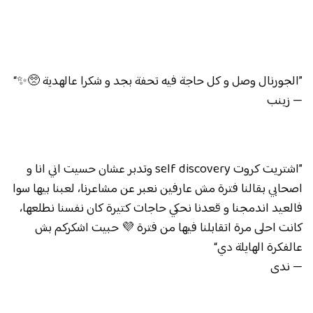
”الجورنال وصل و كل حاجة فيه تحفة بجد و شكرا عالهدية 🥺✨“
— زينب
”اشتريت كروت self discovery وتدبر عشان حسيت اني انا و
اصحابي بقالنا فترة مش عارفين نعبر عن مشاعرنا، لعبنا بيها سوا
فالعيد اندمجنا و قعدنا نحكي حاجات كتيرة كان نفسنا نطلعها،
كانت احلى مرة اتقابلنا فيها من فترة 💜 حبيت اشكركم بش
عالفكرة الهايلة دي“
— ندى