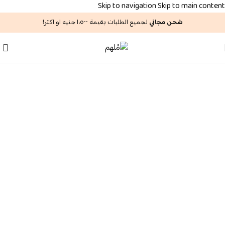
Skip to navigation
Skip to main content
شحن مجاني
لجميع الطلبات بقيمة ۱،٥۰۰ جنيه او اكثر!
مجموعة إِستِكانة
اكتشفيها الان